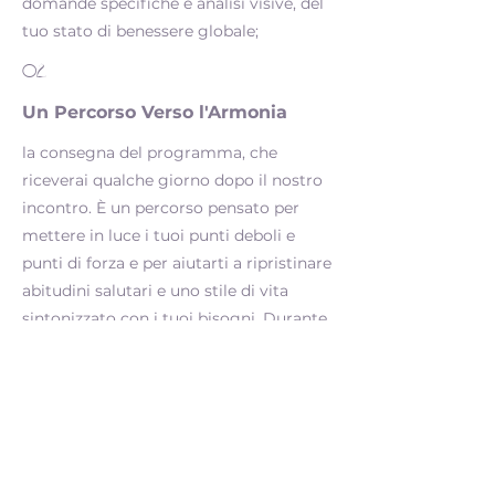
domande specifiche e analisi visive, del
tuo stato di benessere globale;
02
Un Percorso Verso l'Armonia
la consegna del programma, che
riceverai qualche giorno dopo il nostro
incontro. È un percorso pensato per
mettere in luce i tuoi punti deboli e
punti di forza e per aiutarti a ripristinare
abitudini salutari e uno stile di vita
sintonizzato con i tuoi bisogni. Durante
questa fase, sono a disposizione per
supportarti;
03
Valutazione e Adattamento del
Tuo Percorso